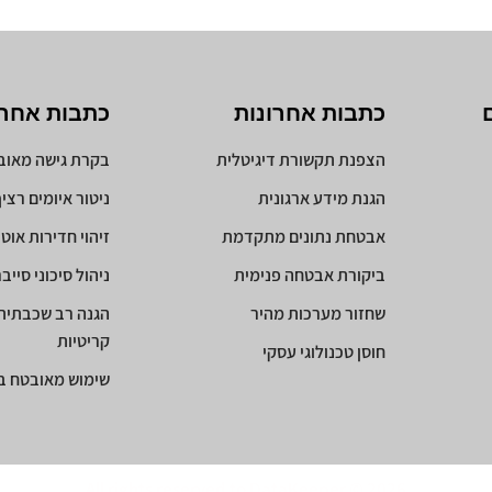
כתבות אחרונות
כתבות אחרו
הצפנת תקשורת דיגיטלית
בקרת גישה מאו
הגנת מידע ארגונית
ניטור איומים רצי
אבטחת נתונים מתקדמת
זיהוי חדירות אוט
ביקורת אבטחה פנימית
ניהול סיכוני סייב
שחזור מערכות מהיר
הגנה רב שכבתית
קריטיות
חוסן טכנולוגי עסקי
שימוש מאובטח בזי
All rights reserved to DataKeeper © 2026