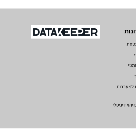
נות
בטחת
ף
ומטי
ר
 למערכות
הוי דיגיטלי